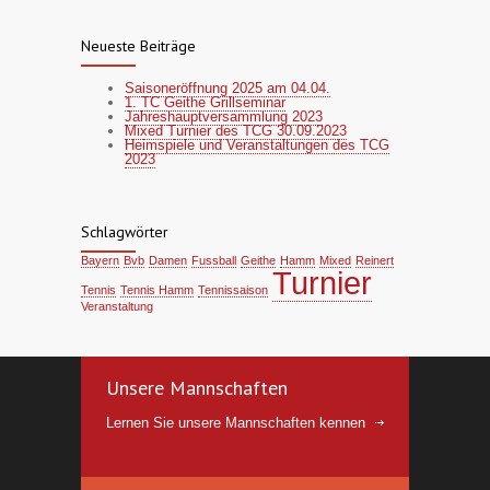
Neueste Beiträge
Saisoneröffnung 2025 am 04.04.
1. TC Geithe Grillseminar
Jahreshauptversammlung 2023
Mixed Turnier des TCG 30.09.2023
Heimspiele und Veranstaltungen des TCG
2023
Schlagwörter
Bayern
Bvb
Damen
Fussball
Geithe
Hamm
Mixed
Reinert
Turnier
Tennis
Tennis Hamm
Tennissaison
Veranstaltung
Unsere Mannschaften
Lernen Sie unsere Mannschaften kennen